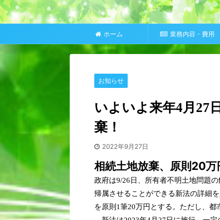
ホーム
業務内容・費用
お知らせ
いよいよ来年4月2
棄！
2022年9月27日
相続土地放棄、原則20
政府は9/26日、所有者不明土地問
帰属させることができる新法の詳細を
を原則1筆20万円とする。ただし、