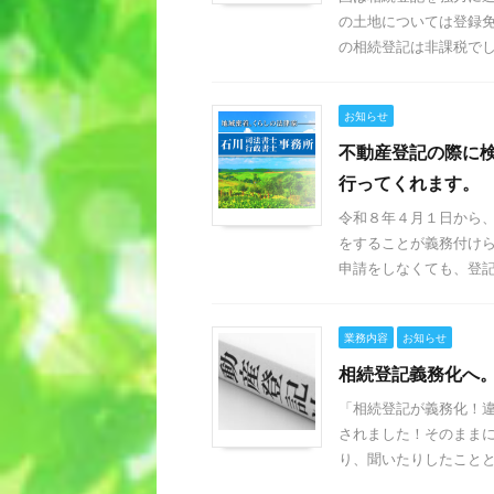
の土地については登録免
の相続登記は非課税でした
お知らせ
不動産登記の際に
行ってくれます。
令和８年４月１日から
をすることが義務付け
申請をしなくても、登記官
業務内容
お知らせ
相続登記義務化へ
「相続登記が義務化！違
されました！そのままに
り、聞いたりしたことと思