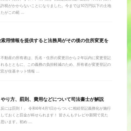
許税がかからないことになりました。今までは10万円以下の土地
がこの範 ...
検索用情報を提供すると法務局がその後の住所変更を
、不動産の所有者は、氏名・住所の変更日から２年以内に変更登記
られるとともに、この義務の負担軽減のため、所有者が変更登記の
が住基ネット情報 ...
。やり方、罰則、費用などについて司法書士が解説
反には罰則！」 令和6年4月1日からついに相続登記義務化が施行
しておくと罰金が科せられます！ 皆さんもテレビや新聞で見た
います。初め ...