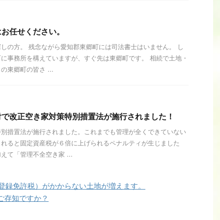
はお任せください。
しの方。 残念ながら愛知郡東郷町には司法書士はいません。 し
に事務所を構えていますが、すぐ先は東郷町です。 相続で土地・
東郷町の皆さ ...
付で改正空き家対策特別措置法が施行されました！
特別措置法が施行されました。これまでも管理が全くできていない
されると固定資産税が６倍に上げられるペナルティが生じました
て「管理不全空き家 ...
（登録免許税）がかからない土地が増えます。
ご存知ですか？