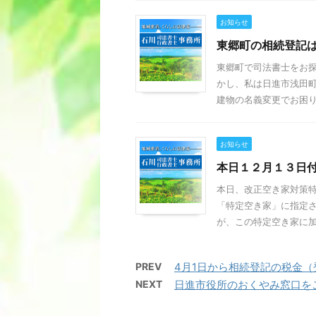
お知らせ
東郷町の相続登記
東郷町で司法書士をお探
かし、私は日進市浅田町
建物の名義変更でお困りの
お知らせ
本日１２月１３日
本日、改正空き家対策
「特定空き家」に指定
が、この特定空き家に加え
PREV
4月1日から相続登記の税金
NEXT
日進市役所のおくやみ窓口を