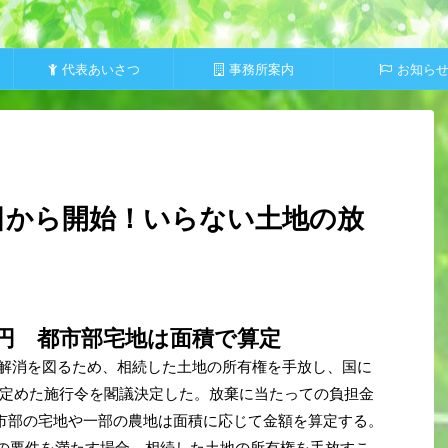
代表あいさつ
事務所案内
お知ら
7日から開始！いらない土地の放
万円 都市部宅地は面積で算定
題の解消を図るため、相続した土地の所有権を手放し、国に
定めた施行令を閣議決定した。放棄に当たっての負担金
都市部の宅地や一部の農地は面積に応じて金額を算定する。