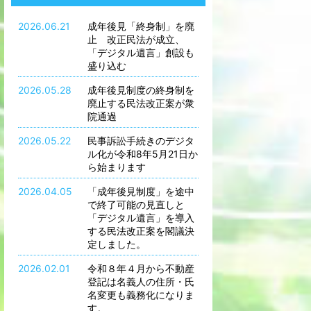
2026.06.21
成年後見「終身制」を廃
止 改正民法が成立、
「デジタル遺言」創設も
盛り込む
2026.05.28
成年後見制度の終身制を
廃止する民法改正案が衆
院通過
2026.05.22
民事訴訟手続きのデジタ
ル化が令和8年5月21日か
ら始まります
2026.04.05
「成年後見制度」を途中
で終了可能の見直しと
「デジタル遺言」を導入
する民法改正案を閣議決
定しました。
2026.02.01
令和８年４月から不動産
登記は名義人の住所・氏
名変更も義務化になりま
す。