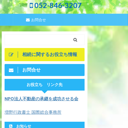
052-846-3207
せ
お問合せ
相続に関するお役立ち情報
お問合せ
お役立ち リンク先
NPO法人不動産の承継を成功させる会
増野行政書士 国際総合事務所
お知らせ