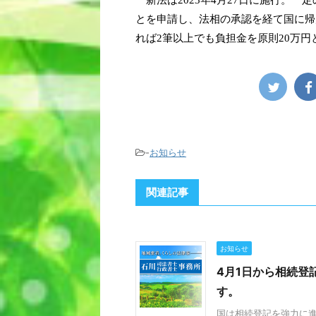
新法は2023年4月27日に施行。
とを申請し、法相の承認を経て国に帰
れば2筆以上でも負担金を原則20万円
-
お知らせ
関連記事
お知らせ
4月1日から相続登
す。
国は相続登記を強力に進