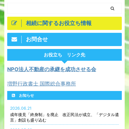
相続に関するお役立ち情報
お問合せ
お役立ち リンク先
NPO法人不動産の承継を成功させる会
増野行政書士 国際総合事務所
お知らせ
2026.06.21
成年後見「終身制」を廃止 改正民法が成立、「デジタル遺
言」創設も盛り込む