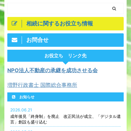
相続に関するお役立ち情報
お問合せ
お役立ち リンク先
NPO法人不動産の承継を成功させる会
増野行政書士 国際総合事務所
お知らせ
2026.06.21
成年後見「終身制」を廃止 改正民法が成立、「デジタル遺
言」創設も盛り込む