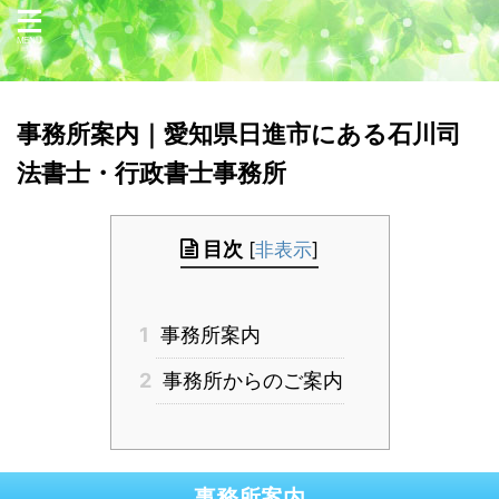
事務所案内｜愛知県日進市にある石川司
法書士・行政書士事務所
[
非表示
]
目次
1
事務所案内
2
事務所からのご案内
事務所案内